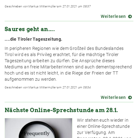
Geschrieben von Markus Mittermüller am 27.01.2021 um 08:37
Weiterlesen
über
Süße
Saures geht an....
geht
an...
....die Tiroler Tageszeitung.
In peripheren Regionen wie dem Großteil des Bundeslandes
Tirol wird es als Privileg erachtet, für die mächtige Tiroler
Tageszeitung arbeiten zu dürfen. Die Ansprüche dieses
Mediums an freie MitarbeiterInnen sind auch dementsprechend
hoch und es ist nicht leicht, in die Riege der Freien der TT
aufgenommen zu werden.
Geschrieben von Markus Mittermüller am 27.01.2021 um 08:34
Weiterlesen
über
Saure
Nächste Online-Sprechstunde am 28.1.
geht
an....
Wir stehen euch wieder in
einer Online-Sprechstunde
zur Verfügung. Am