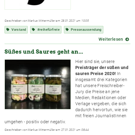
Geschrieben von Markus Mittermüller am 28.01.2021 um 10:05
Vorstand
#reihefürfreie
Presseaussendung
Weiterlesen
über
Freis
Süßes und Saures geht an...
stelle
sich
Hier sind sie, unsere
mit
Preisträger der süßen und
neue
sauren Preise 2020!
In
Team
insgesamt drei Kategorien
breite
hat unsere Freischreiber-
auf
Jury die Preise an jene
Medien, Redaktionen oder
Verlage vergeben, die sich
dadurch hervortun, wie sie
mit freien JournalistInnen
umgehen - positiv oder negativ.
Geschrieben von Markus Mittermüller am 27.01.2021 um 08:44