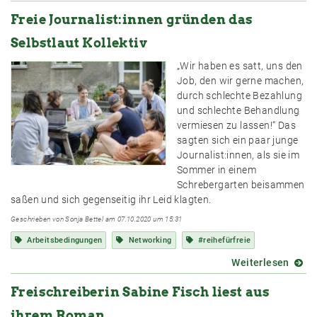
Redet
Freie Journalist:innen gründen das
mit
uns
Selbstlaut Kollektiv
über
Honor
„Wir haben es satt, uns den
und
Job, den wir gerne machen,
Arbei
durch schlechte Bezahlung
und schlechte Behandlung
vermiesen zu lassen!“ Das
sagten sich ein paar junge
Journalist:innen, als sie im
Sommer in einem
Schrebergarten beisammen
saßen und sich gegenseitig ihr Leid klagten.
Geschrieben von Sonja Bettel am 07.10.2020 um 15:31
Arbeitsbedingungen
Networking
#reihefürfreie
Weiterlesen
über
Freie
Freischreiberin Sabine Fisch liest aus
Journ
gründ
ihrem Roman