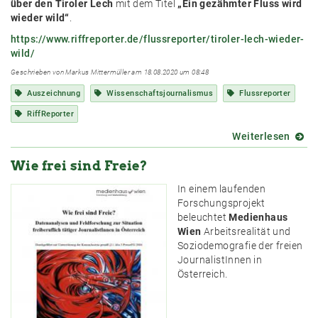
über den Tiroler Lech
mit dem Titel
„Ein gezähmter Fluss wird
wieder wild“
.
https://www.riffreporter.de/flussreporter/tiroler-lech-wieder-
wild/
Geschrieben von Markus Mittermüller am 18.08.2020 um 08:48
Auszeichnung
Wissenschaftsjournalismus
Flussreporter
RiffReporter
Weiterlesen
über
Anerk
Wie frei sind Freie?
für
Freisc
In einem laufenden
Sonja
Forschungsprojekt
Bettel
beleuchtet
Medienhaus
Wien
Arbeitsrealität und
Soziodemografie der freien
JournalistInnen in
Österreich.