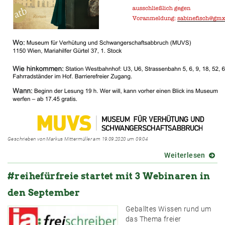
Geschrieben von Markus Mittermüller am 19.09.2020 um 09:04
Weiterlesen
über
Freisc
#reihefürfreie startet mit 3 Webinaren in
Sabin
Fisch
den September
liest
aus
Geballtes Wissen rund um
ihrem
das Thema freier