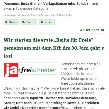
Personen, Redaktionen, Verlagshäuser oder Sender
– und
zwar in folgenden Kategorien:
Geschrieben von Markus Mittermüller am 15.07.2020 um 17:15
Süßes
Saures
Preise
Weiterlesen
über
Süße
Wir starten die erste „Reihe für Freie“
und
Saure
gemeinsam mit dem KfJ: Am 30. Juni geht‘s
–
Die
los!
Einrei
Gemeinsam mit dem KfJ
starte
starten wir ab 30. Juni
2020 eine tolle neue
Weiterbildungsreihe für
freie JournalistInnen.
Warum wir das machen? Weil wir erkannt haben, dass sich viele
freie JournalistInnen, die ja Selbstständige bzw. EPU sind,
besonders auch
Input zu Themen wie Sozialversicherung,
Steuer, Datenschutz und Rechtsfragen sowie zu Bereichen
wie Mobile Reporting oder Fotografie
wünschen. Mit der