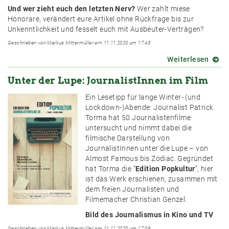
Und wer zieht euch den letzten Nerv?
Wer zahlt miese
Honorare, verändert eure Artikel ohne Rückfrage bis zur
Unkenntlichkeit und fesselt euch mit Ausbeuter-Verträgen?
Geschrieben von Markus Mittermüller am 11.11.2020 um 17:45
Weiterlesen
über
Einre
Unter der Lupe: JournalistInnen im Film
bis
zum
Ein Lesetipp für lange Winter- (und
1.
Lockdown-)Abende: Journalist Patrick
Dezem
Torma hat 50 Journalistenfilme
untersucht und nimmt dabei die
filmische Darstellung von
JournalistInnen unter die Lupe – von
Almost Famous bis Zodiac. Gegründet
hat Torma die “
Edition Popkultur
”, hier
ist das Werk erschienen, zusammen mit
dem freien Journalisten und
Filmemacher Christian Genzel.
Bild des Journalismus in Kino und TV
Geschrieben von Markus Mittermüller am 11.11.2020 um 17:09