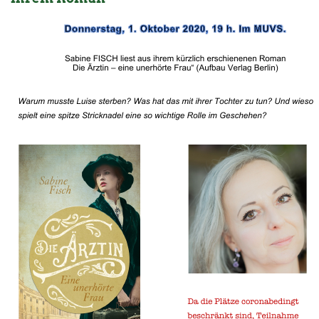
das
Selbs
Kollek