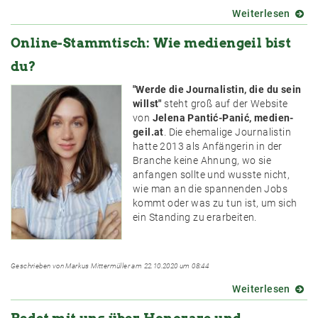
Weiterlesen
über
„Ich
Online-Stammtisch: Wie mediengeil bist
habe
mir
du?
meine
eigen
"Werde die Journalistin, die du sein
Nisch
willst"
steht groß auf der Website
gesch
von
Jelena Pantić-Panić, medien-
geil.at
. Die ehemalige Journalistin
hatte 2013 als Anfängerin in der
Branche keine Ahnung, wo sie
anfangen sollte und wusste nicht,
wie man an die spannenden Jobs
kommt oder was zu tun ist, um sich
ein Standing zu erarbeiten.
Geschrieben von Markus Mittermüller am 22.10.2020 um 08:44
Weiterlesen
über
Online
Stamm