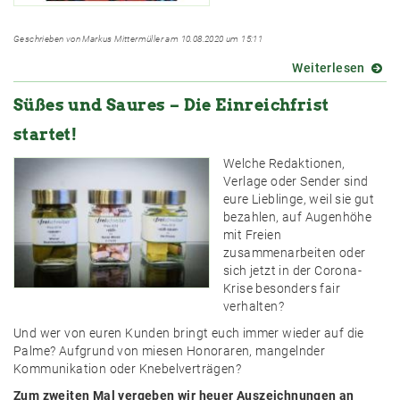
Geschrieben von Markus Mittermüller am 10.08.2020 um 15:11
Weiterlesen
über
Wie
Süßes und Saures – Die Einreichfrist
frei
sind
startet!
Freie?
Welche Redaktionen,
Verlage oder Sender sind
eure Lieblinge, weil sie gut
bezahlen, auf Augenhöhe
mit Freien
zusammenarbeiten oder
sich jetzt in der Corona-
Krise besonders fair
verhalten?
Und wer von euren Kunden bringt euch immer wieder auf die
Palme? Aufgrund von miesen Honoraren, mangelnder
Kommunikation oder Knebelverträgen?
Zum zweiten Mal vergeben wir heuer Auszeichnungen an