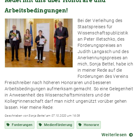
Redet mit uns über Honorare und
Wie
Arbeitsbedingungen!
medie
bist
Bei der Verleihung des
du?
Staatspreises für
Wissenschaftspublizistik
an Peter Illetschko, des
Förderungspreises an
Judith Langasch und des
Anerkennungspreises an
mich, Sonja Bettel, habe ich
in meiner Rede auf die
Forderungen des Vereins
Freischreiber nach höheren Honoraren und besseren
Arbeitsbedingungen aufmerksam gemacht. So eine Gelegenheit
in Anwesenheit des Wissenschaftsministers und der
Kolleg*innenschaft darf man nicht ungenützt vorüber gehen
lassen. Hier meine Rede:
Geschrieben von Sonja Bettel am 07.10.2020 um 16:09
Forderungen
Medienförderung
Honorare
Weiterlesen
über