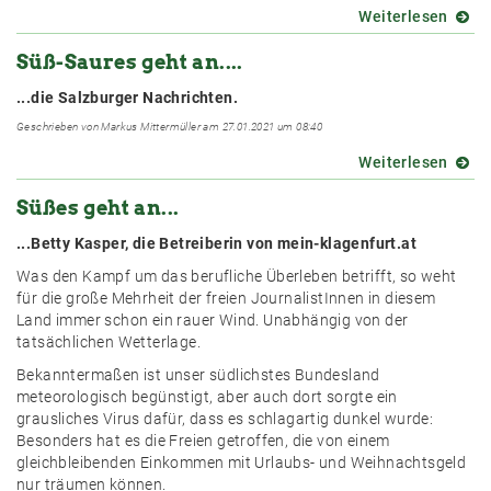
Weiterlesen
über
Süße
Süß-Saures geht an....
und
Saure
...die Salzburger Nachrichten.
geht
an...
Geschrieben von Markus Mittermüller am 27.01.2021 um 08:40
Weiterlesen
über
Süß-
Süßes geht an...
Saure
geht
...Betty Kasper, die Betreiberin von mein-klagenfurt.at
an....
Was den Kampf um das berufliche Überleben betrifft, so weht
für die große Mehrheit der freien JournalistInnen in diesem
Land immer schon ein rauer Wind. Unabhängig von der
tatsächlichen Wetterlage.
Bekanntermaßen ist unser südlichstes Bundesland
meteorologisch begünstigt, aber auch dort sorgte ein
grausliches Virus dafür, dass es schlagartig dunkel wurde:
Besonders hat es die Freien getroffen, die von einem
gleichbleibenden Einkommen mit Urlaubs- und Weihnachtsgeld
nur träumen können.