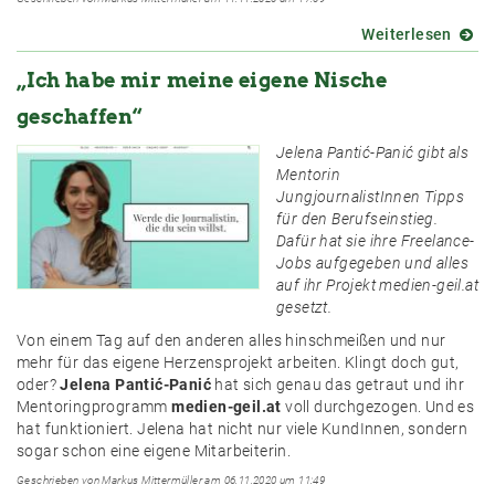
Weiterlesen
über
Unter
„Ich habe mir meine eigene Nische
der
Lupe:
geschaffen“
Journ
im
Jelena Pantić-Panić gibt als
Film
Mentorin
JungjournalistInnen Tipps
für den Berufseinstieg.
Dafür hat sie ihre Freelance-
Jobs aufgegeben und alles
auf ihr Projekt medien-geil.at
gesetzt.
Von einem Tag auf den anderen alles hinschmeißen und nur
mehr für das eigene Herzensprojekt arbeiten. Klingt doch gut,
oder?
Jelena Pantić-Panić
hat sich genau das getraut und ihr
Mentoringprogramm
medien-geil.at
voll durchgezogen. Und es
hat funktioniert. Jelena hat nicht nur viele KundInnen, sondern
sogar schon eine eigene Mitarbeiterin.
Geschrieben von Markus Mittermüller am 06.11.2020 um 11:49