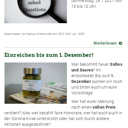
Donnerstag, 28.1.2021 von
10 bis 12 Uhr.
Geschrieben von Markus Mittermüller am 25.01.2021 um 15:39
Weiterlesen
über
Nächs
Einreichen bis zum 1. Dezember!
Online
Sprec
Wer bekommt heuer
Süßes
am
und Saures
? Ihr
28.1.
entscheidet! Bis zum
1.
Dezember
suchen wir noch
und bitten euch um eure
Vorschläge.
Wer hat eurer Meinung
nach einen
süßen Preis
verdient? Also wer bezahlt faire Honorare, wer hat euch auch in
der Corona-Krise unterstützt oder hat sich durch andere
Aktionen ausgezeichnet?