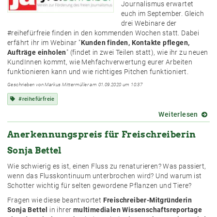
Roma
Journalismus erwartet
euch im September. Gleich
drei Webinare der
#reihefürfreie finden in den kommenden Wochen statt. Dabei
erfährt ihr im Webinar "
Kunden finden, Kontakte pflegen,
Aufträge einholen
" (findet in zwei Teilen statt), wie ihr zu neuen
KundInnen kommt, wie Mehfachverwertung eurer Arbeiten
funktionieren kann und wie richtiges Pitchen funktioniert.
Geschrieben von Markus Mittermüller am 01.09.2020 um 10:37
#reihefürfreie
Weiterlesen
über
#reihe
Anerkennungspreis für Freischreiberin
starte
mit
Sonja Bettel
3
Webi
Wie schwierig es ist, einen Fluss zu renaturieren? Was passiert,
in
wenn das Flusskontinuum unterbrochen wird? Und warum ist
den
Schotter wichtig für selten gewordene Pflanzen und Tiere?
Sept
Fragen wie diese beantwortet
Freischreiber-Mitgründerin
Sonja Bettel
in ihrer
multimedialen Wissenschaftsreportage