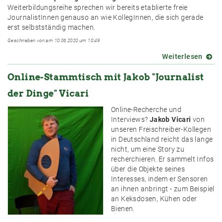
Weiterbildungsreihe sprechen wir bereits etablierte freie
JournalistInnen genauso an wie KollegInnen, die sich gerade
erst selbstständig machen.
Geschrieben von am 10.06.2020 um 10:49
Weiterlesen
über
Wir
Online-Stammtisch mit Jakob "Journalist
start
die
der Dinge" Vicari
erste
„Reih
Online-Recherche und
für
Interviews?
Jakob Vicari
von
Freie“
unseren Freischreiber-Kollegen
geme
in Deutschland reicht das lange
mit
nicht, um eine Story zu
dem
recherchieren. Er sammelt Infos
KfJ:
über die Objekte seines
Am
Interesses, indem er Sensoren
30.
an ihnen anbringt - zum Beispiel
Juni
an Keksdosen, Kühen oder
geht‘s
Bienen.
los!