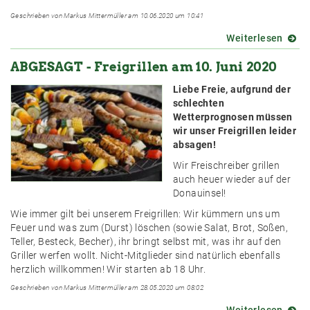
Geschrieben von Markus Mittermüller am 10.06.2020 um 10:41
Weiterlesen
über
Online
ABGESAGT - Freigrillen am 10. Juni 2020
Stam
mit
Liebe Freie, aufgrund der
Jako
schlechten
"Journ
Wetterprognosen müssen
der
wir unser Freigrillen leider
Dinge
absagen!
Vicari
Wir Freischreiber grillen
auch heuer wieder auf der
Donauinsel!
Wie immer gilt bei unserem Freigrillen: Wir kümmern uns um
Feuer und was zum (Durst) löschen (sowie Salat, Brot, Soßen,
Teller, Besteck, Becher), ihr bringt selbst mit, was ihr auf den
Griller
werfen wollt. Nicht-Mitglieder sind natürlich ebenfalls
herzlich willkommen! Wir starten ab 18 Uhr.
Geschrieben von Markus Mittermüller am 28.05.2020 um 08:02
Weiterlesen
über