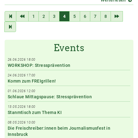
ABGE
-
1
2
3
4
5
6
7
8
Freigr
am
10.
Juni
2020
Events
26.06.2026 18:00
WORKSHOP: Stressprävention
24.06.2026 17:00
Komm zum FREIgrillen!
01.06.2026 12:00
Schlaue Mittagspause: Stressprävention
13.05.2026 18:00
Stanmtisch zum Thema KI
08.05.2026 10:00
Die Freischreiber:innen beim Journalismusfest in
Innsbruck