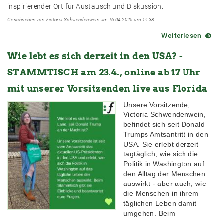
inspirierender Ort für Austausch und Diskussion.
Geschrieben von Victoria Schwendenwein am 16.04.2025 um 19:38
Weiterlesen
über
Verne
Wie lebt es sich derzeit in den USA? -
und
Get
STAMMTISCH am 23.4., online ab 17 Uhr
toget
freier
mit unserer Vorsitzenden live aus Florida
Journ
Unsere Vorsitzende,
in
Victoria Schwendenwein,
Salzb
befindet sich seit Donald
Trumps Amtsantritt in den
USA. Sie erlebt derzeit
tagtäglich, wie sich die
Politik in Washington auf
den Alltag der Menschen
auswirkt - aber auch, wie
die Menschen in ihrem
täglichen Leben damit
umgehen. Beim