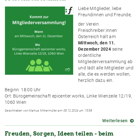
neue
17
Vorst
Uhr
Liebe Mitglieder, liebe
ins
mit
Freundinnen und Freunde,
neue
unser
der Verein
Jahr
Vorsi
Freischreiber:innen
live
Österreich hält am
aus
Mittwoch, den 11.
Flori
Dezember 2024
seine
ordentliche
Mitgliederversammlung ab
und lädt alle Mitglieder und
alle, die es werden wollen,
herzlich dazu ein.
Beginn: 18:00 Uhr
Ort: Bürogemeinschaft epicenter.works, Linke Wienzeile 12/19,
1060 Wien
Geschrieben von Markus Mittermüller am 05.12.2024 um 15:58
Weiterlesen
über
Mitgl
Freuden, Sorgen, Ideen teilen - beim
der
Freis