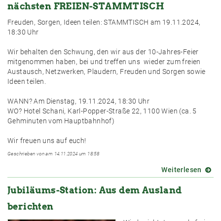
nächsten FREIEN-STAMMTISCH
Freuden, Sorgen, Ideen teilen: STAMMTISCH am 19.11.2024,
18:30 Uhr
Wir behalten den Schwung, den wir aus der 10-Jahres-Feier
mitgenommen haben, bei und treffen uns wieder zum freien
Austausch, Netzwerken, Plaudern, Freuden und Sorgen sowie
Ideen teilen.
WANN? Am Dienstag, 19.11.2024, 18:30 Uhr
WO? Hotel Schani, Karl-Popper-Straße 22, 1100 Wien (ca. 5
Gehminuten vom Hauptbahnhof)
Wir freuen uns auf euch!
Geschrieben von am 14.11.2024 um 18:58
Weiterlesen
über
Freud
Jubiläums-Station: Aus dem Ausland
Sorge
Ideen
berichten
teilen
-