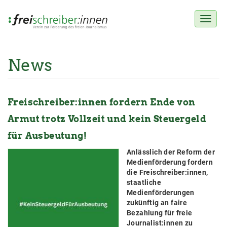
Toggl
naviga
News
Direkt
zum
Inhalt
Freischreiber:innen fordern Ende von
Armut trotz Vollzeit und kein Steuergeld
für Ausbeutung!
Anlässlich der Reform der
Medienförderung fordern
die Freischreiber:innen,
staatliche
Medienförderungen
zukünftig an faire
Bezahlung für freie
Journalist:innen zu