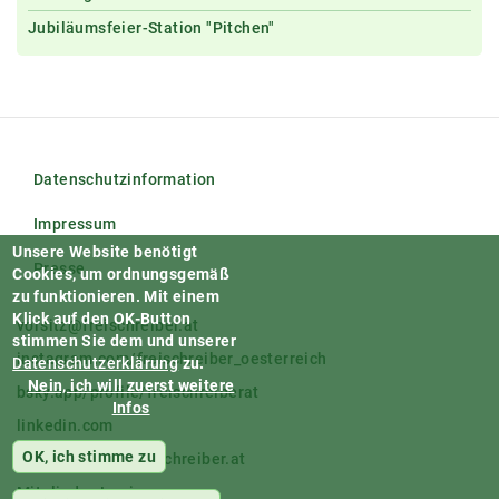
Jubiläumsfeier-Station "Pitchen"
Datenschutzinformation
Impressum
Unsere Website benötigt
Presse
Cookies, um ordnungsgemäß
zu funktionieren.
Mit einem
Klick auf den OK-Button
vorsitz@freischreiber.at
stimmen Sie dem und unserer
instagram.com/freischreiber_oesterreich
Datenschutzerklärung
zu.
Nein, ich will zuerst weitere
bsky.app/profile/freischreiberat
Infos
linkedin.com
OK, ich stimme zu
facebook.com/freischreiber.at
Mitglieder-Login