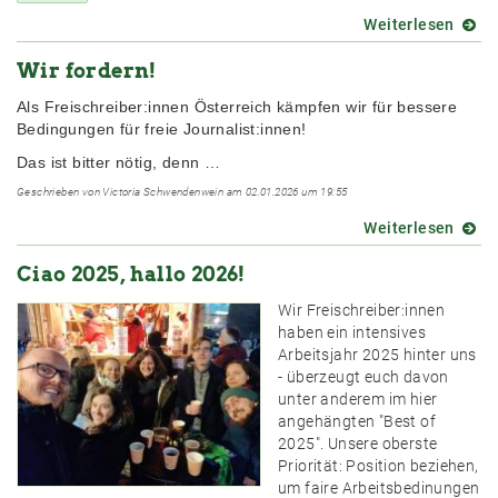
kein
Weiterlesen
über
Steue
Umfra
für
Wir fordern!
Was
Ausbe
ist
Als Freischreiber:innen Österreich kämpfen wir für bessere
deine
Bedingungen für freie Journalist:innen!
Arbei
wert?
Das ist bitter nötig, denn …
Geschrieben von Victoria Schwendenwein am 02.01.2026 um 19:55
Weiterlesen
über
Wir
Ciao 2025, hallo 2026!
forder
Wir Freischreiber:innen
haben ein intensives
Arbeitsjahr 2025 hinter uns
- überzeugt euch davon
unter anderem im hier
angehängten "Best of
2025". Unsere oberste
Priorität: Position beziehen,
um faire Arbeitsbedinungen