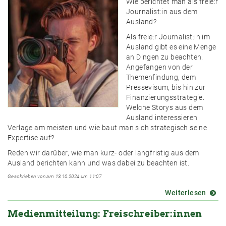
Wie berichtet man als freie:r
beim
Journalist:in aus dem
nächs
Ausland?
FREIE
Als freie:r Journalist:in im
STAM
Ausland gibt es eine Menge
an Dingen zu beachten.
Angefangen von der
Themenfindung, dem
Pressevisum, bis hin zur
Finanzierungsstrategie.
Welche Storys aus dem
Ausland interessieren
Verlage am meisten und wie baut man sich strategisch seine
Expertise auf?
Reden wir darüber, wie man kurz- oder langfristig aus dem
Ausland berichten kann und was dabei zu beachten ist.
Geschrieben von am 13.10.2024 um 11:07
Weiterlesen
über
Jubil
Medienmitteilung: Freischreiber:innen
Statio
Aus