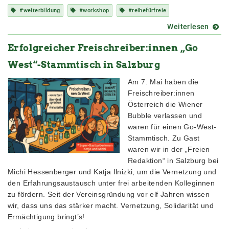
#weiterbildung
#workshop
#reihefürfreie
Weiterlesen
über
Reihe
Erfolgreicher Freischreiber:innen „Go
für
Freie
West“-Stammtisch in Salzburg
Am 7. Mai haben die
Freischreiber:innen
Österreich die Wiener
Bubble verlassen und
waren für einen Go-West-
Stammtisch. Zu Gast
waren wir in der „Freien
Redaktion“ in Salzburg bei
Michi Hessenberger und Katja Ilnizki, um die Vernetzung und
den Erfahrungsaustausch unter frei arbeitenden Kolleginnen
zu fördern. Seit der Vereinsgründung vor elf Jahren wissen
wir, dass uns das stärker macht. Vernetzung, Solidarität und
Ermächtigung bringt’s!