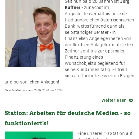
Seit nun bald 20 Jahren ist
Jörg
Tinten
Kuffner
- zunächst im
Strat
Angestelltenverhältnis bei einer
traditionsreichen österreichischen
Bank, weiterführend dann als
selbständiger Berater - in
finanziellen Angelegenheiten von
der flexiblen Anlageform für jeden
Zeithorizont bis zur optimalen
Finanzierung eines
Wunschobjekts begleitend für
seine Kund:innen tätig. Er freut
sich auf Ihre interessierten Fragen
und persönlichen Anliegen!
Geschrieben von am 24.09.2024 um 18:37
Weiterlesen
über
Jubil
Station: Arbeiten für deutsche Medien - so
Statio
Vorso
funktioniert's!
und
Finan
Eine unserer 10 Station auf