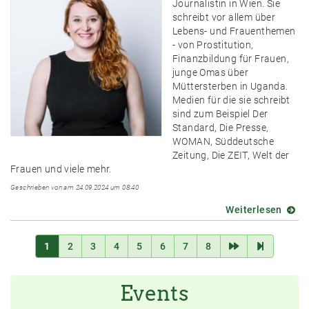
Journalistin in Wien. Sie
der
schreibt vor allem über
Insel?
Lebens- und Frauenthemen
Homeo
- von Prostitution,
für
Finanzbildung für Frauen,
Fortg
junge Omas über
Müttersterben in Uganda.
Medien für die sie schreibt
sind zum Beispiel Der
Standard, Die Presse,
WOMAN, Süddeutsche
Zeitung, Die ZEIT, Welt der
Frauen und viele mehr.
Geschrieben von am 24.09.2024 um 08:40
Weiterlesen
über
Jubil
Stati
1
2
3
4
5
6
7
8
"Pitch
Events