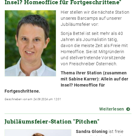
Insel? Homeoffice für Fortgeschrittene"
deuts
Medi
Hier stellen wir die nächste Station
-
unseres Barcamps auf unserer
so
Jubiläumsfeier vor:
funkti
Sonja Bettel ist seit mehr als 40
Jahren als Journalistin tätig,
davon die meiste Zeit als Freie mit
Homeoffice. Sie ist Mitgründerin
und stellvertretende Vorsitzende
von Freischreiber Österreich.
Thema ihrer Station (zusammen
mit Sabine Karrer): Allein auf der
Insel? Homeoffice für
Fortgeschrittene.
Geschrieben von am 24.09.2024 um 12:01
Weiterlesen
über
Jubil
Jubiläumsfeier-Station "Pitchen"
Stati
"Allein
Sandra Gloning
ist freie
auf