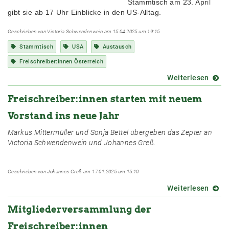
Stammtisch am 23. April
gibt sie ab 17 Uhr Einblicke in den US-Alltag.
Geschrieben von Victoria Schwendenwein am 15.04.2025 um 19:15
Stammtisch
USA
Austausch
Freischreiber:innen Österreich
Weiterlesen
über
Wie
Freischreiber:innen starten mit neuem
lebt
es
Vorstand ins neue Jahr
sich
derzei
Markus Mittermüller und Sonja Bettel übergeben das Zepter an
in
Victoria Schwendenwein und Johannes Greß.
den
USA?
-
Geschrieben von Johannes Greß am 17.01.2025 um 15:10
STAM
Weiterlesen
über
am
Freis
23.4.,
Mitgliederversammlung der
start
onlin
mit
ab
Freischreiber:innen