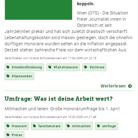
koppeln.
Wien (OTS) -
Die Situation
freier Journalist:innen in
Österreich ist seit
Jahrzehnten prekär und hat sich zuletzt drastisch verschärft:
Lebenshaltungskosten sind massiv gestiegen, doch die ohnehin
dürftigen Honorare wurden selten an die Inflation angepasst.
Derzeit stehen zahlreiche Freie vor dem wirtschaftlichen Aus.
Geschrieben von Victoria Schwendenwein am 17.04.2026 um 22:15
#medienförderung
#fairehonorare
#stimme
#lautwerden
Weiterlesen
über
Freis
Umfrage: Was ist deine Arbeit wert?
forde
Ende
Mitmachen und teilen: Große Honorarumfrage bis 1. April
von
Armu
Geschrieben von Victoria Schwendenwein am 16.02.2026 um 21:49
trotz
Honorare
fairehonorare
mitmachen
umfrage
Vollze
und
Preise