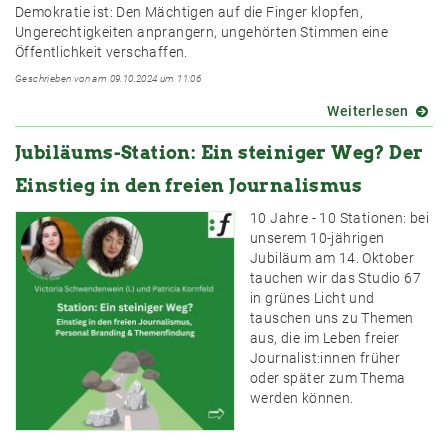
Jubil
Demokratie ist: Den Mächtigen auf die Finger klopfen,
Eine
Ungerechtigkeiten anprangern, ungehörten Stimmen eine
Deka
Öffentlichkeit verschaffen.
für
Geschrieben von am 09.10.2024 um 11:06
faire
Bedi
Weiterlesen
über
im
10
freien
Jubiläums-Station: Ein steiniger Weg? Der
Jahre
Journ
-
Einstieg in den freien Journalismus
10
Forde
10 Jahre - 10 Stationen: bei
unserem 10-jährigen
Jubiläum am 14. Oktober
tauchen wir das Studio 67
in grünes Licht und
tauschen uns zu Themen
aus, die im Leben freier
Journalist:innen früher
oder später zum Thema
werden können.