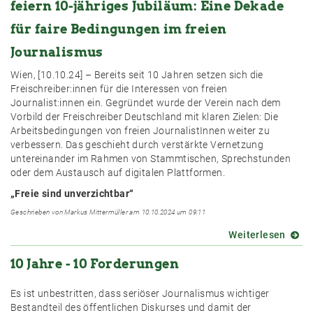
feiern 10-jähriges Jubiläum: Eine Dekade
dem
Ausla
für faire Bedingungen im freien
beric
Journalismus
Wien, [10.10.24] – Bereits seit 10 Jahren setzen sich die
Freischreiber:innen für die Interessen von freien
Journalist:innen ein. Gegründet wurde der Verein nach dem
Vorbild der Freischreiber Deutschland mit klaren Zielen: Die
Arbeitsbedingungen von freien JournalistInnen weiter zu
verbessern. Das geschieht durch verstärkte Vernetzung
untereinander im Rahmen von Stammtischen, Sprechstunden
oder dem Austausch auf digitalen Plattformen.
„Freie sind unverzichtbar“
Geschrieben von Markus Mittermüller am 10.10.2024 um 09:11
Weiterlesen
über
Medie
10 Jahre - 10 Forderungen
Freis
feiern
10-
Es ist unbestritten, dass seriöser Journalismus wichtiger
jährig
Bestandteil des öffentlichen Diskurses und damit der