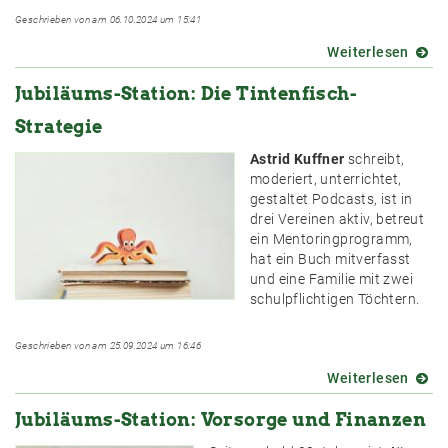
Geschrieben von am 06.10.2024 um 15:41
Weiterlesen
über
Jubil
Jubiläums-Station: Die Tintenfisch-
Statio
Ein
Strategie
steini
Weg?
Astrid Kuffner
schreibt,
Der
moderiert, unterrichtet,
Einsti
gestaltet Podcasts, ist in
in
drei Vereinen aktiv, betreut
den
ein Mentoringprogramm,
freien
hat ein Buch mitverfasst
Journ
und eine Familie mit zwei
schulpflichtigen Töchtern.
Geschrieben von am 25.09.2024 um 16:46
Weiterlesen
über
Jubil
Jubiläums-Station: Vorsorge und Finanzen
Statio
Die