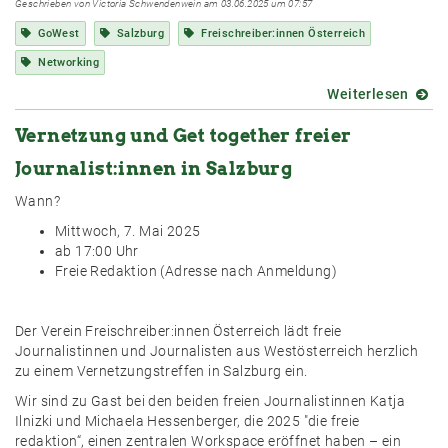
Geschrieben von Victoria Schwendenwein am 03.06.2025 um 07:57
GoWest
Salzburg
Freischreiber:innen Österreich
Networking
Weiterlesen
über
Erfolg
Vernetzung und Get together freier
Freis
„Go
Journalist:innen in Salzburg
West“
Stam
Wann?
in
Mittwoch, 7. Mai 2025
Salzb
ab 17:00 Uhr
Freie Redaktion (Adresse nach Anmeldung)
Der Verein Freischreiber:innen Österreich lädt freie
Journalistinnen und Journalisten aus Westösterreich herzlich
zu einem Vernetzungstreffen in Salzburg ein.
Wir sind zu Gast bei den beiden freien Journalistinnen Katja
Ilnizki und Michaela Hessenberger, die 2025 "die freie
redaktion“, einen zentralen Workspace eröffnet haben – ein