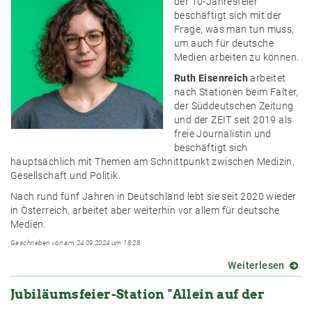
der 10-Jahresfeier
beschäftigt sich mit der
Frage, was man tun muss,
um auch für deutsche
Medien arbeiten zu können.
Ruth Eisenreich
arbeitet
nach Stationen beim Falter,
der Süddeutschen Zeitung
und der ZEIT seit 2019 als
freie Journalistin und
beschäftigt sich
hauptsächlich mit Themen am Schnittpunkt zwischen Medizin,
Gesellschaft und Politik.
Nach rund fünf Jahren in Deutschland lebt sie seit 2020 wieder
in Österreich, arbeitet aber weiterhin vor allem für deutsche
Medien.
Geschrieben von am 24.09.2024 um 18:28
Weiterlesen
über
Statio
Jubiläumsfeier-Station "Allein auf der
Arbei
für